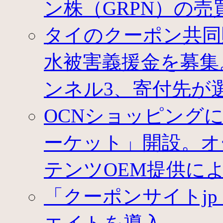
ン株（GRPN）の売
タイのクーポン共同
水被害義援金を募集
ンネル3、寄付先が
OCNショッピング
ーケット」開設。オ
テンツOEM提供に
「クーポンサイトj