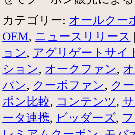
カテゴリー:
オールクー
OEM
,
ニュースリリース
ョン
,
アグリゲートサイ
ション
,
オークファン
,
オ
パン
,
クーポファン
,
クー
ポン比較
,
コンテンツ
,
サ
ータ連携
,
ビッダーズ
,
フ
レミアムクーポン
,
モバ