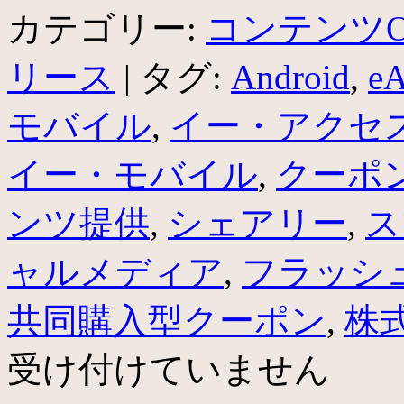
カテゴリー:
コンテンツO
リース
|
タグ:
Android
,
eA
モバイル
,
イー・アクセ
イー・モバイル
,
クーポ
ンツ提供
,
シェアリー
,
ス
ャルメディア
,
フラッシ
共同購入型クーポン
,
株
受け付けていません