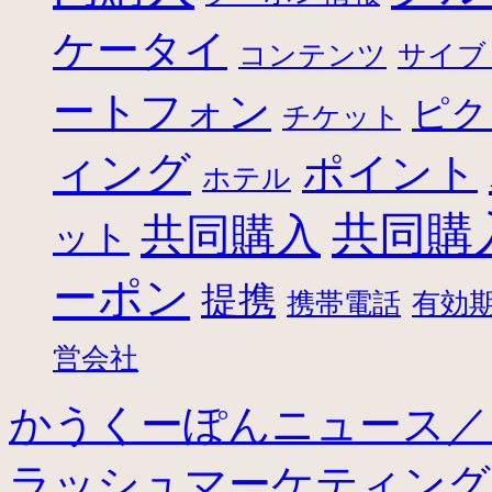
ケータイ
コンテンツ
サイブ
ートフォン
ピク
チケット
ィング
ポイント
ホテル
共同購
共同購入
ット
ーポン
提携
携帯電話
有効
営会社
かうくーぽんニュース／
ラッシュマーケティン