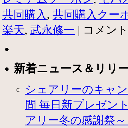
共同購入
,
共同購入クー
共
楽天
,
武永修一
|
コメン
同
購
入
ク
ー
ポ
新着ニュース＆リリ
ン
比
較
「ク
シェアリーのキャン
ー
ポ
間 毎日新プレゼントが登
フ
ァ
ン」
アリー冬の感謝祭～
リ
ニ