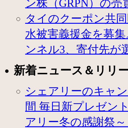
ン株（GRPN）の売
情
報
タイのクーポン共同
の
提
供。
水被害義援金を募集
オ
ー
ク
ンネル3、寄付先が
フ
ァ
ン
新着ニュース＆リリ
は
シェアリーのキャン
間 毎日新プレゼントが登
アリー冬の感謝祭～