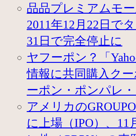
品品プレミアムモー
ュ
ー
ア
2011年12月22日
ル、
オ
31日で完全停止に
ー
ル
ク
ヤフーポン？「Yah
ー
ポ
ン
情報に共同購入クー
ジ
ャ
ーポン・ポンパレ・
パ
ン
か
アメリカのGROU
ら
ク
に上場（IPO）、1
ー
ポ
ン