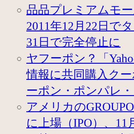
品品プレミアムモー
2011年12月22日
31日で完全停止に
ヤフーポン？「Yah
情報に共同購入クー
ーポン・ポンパレ・
アメリカのGROU
に上場（IPO）、1