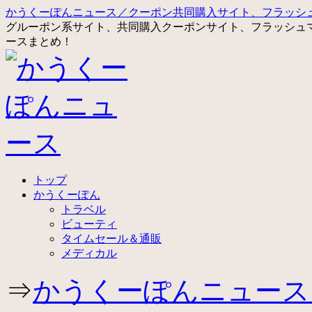
かうくーぽんニュース／クーポン共同購入サイト、フラッシ
グルーポン系サイト、共同購入クーポンサイト、フラッシュ
ースまとめ！
コ
トップ
ン
かうくーぽん
テ
トラベル
ン
ビューティ
ツ
タイムセール＆通販
へ
メディカル
ス
キ
⇒
かうくーぽんニュース
ッ
プ