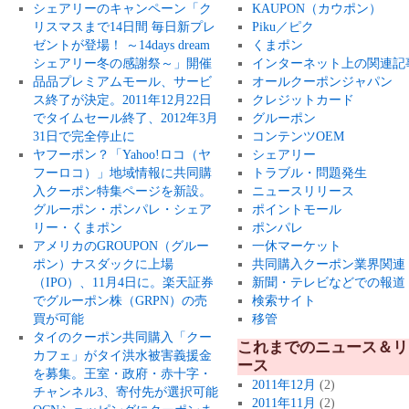
シェアリーのキャンペーン「ク
KAUPON（カウポン）
リスマスまで14日間 毎日新プレ
Piku／ピク
ゼントが登場！ ～14days dream
くまポン
シェアリー冬の感謝祭～」開催
インターネット上の関連記
品品プレミアムモール、サービ
オールクーポンジャパン
ス終了が決定。2011年12月22日
クレジットカード
でタイムセール終了、2012年3月
グルーポン
31日で完全停止に
コンテンツOEM
ヤフーポン？「Yahoo!ロコ（ヤ
シェアリー
フーロコ）」地域情報に共同購
トラブル・問題発生
入クーポン特集ページを新設。
ニュースリリース
グルーポン・ポンパレ・シェア
ポイントモール
リー・くまポン
ポンパレ
アメリカのGROUPON（グルー
一休マーケット
ポン）ナスダックに上場
共同購入クーポン業界関連
（IPO）、11月4日に。楽天証券
新聞・テレビなどでの報道
でグルーポン株（GRPN）の売
検索サイト
買が可能
移管
タイのクーポン共同購入「クー
これまでのニュース＆リ
カフェ」がタイ洪水被害義援金
ース
を募集。王室・政府・赤十字・
2011年12月
(2)
チャンネル3、寄付先が選択可能
2011年11月
(2)