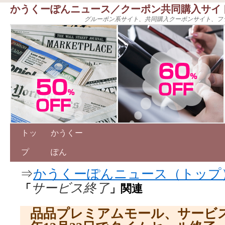
かうくーぽんニュース／クーポン共同購入サイ
グルーポン系サイト、共同購入クーポンサイト、フ
トッ
かうくー
プ
ぽん
⇒
かうくーぽんニュース（トップ
サービス終了
「
」関連
品品プレミアムモール、サービス