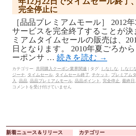
年12月22日でタイムセール終了、2
完全停止に
［品品プレミアムモール］ 2012年
サービスを完全終了することが決
ミアムタイムセールの販売は、201
日となります。 2010年夏ごろか
ーポンサ …
続きを読む
→
カテゴリー:
共同購入クーポン業界関連
|
タグ:
しなしな
,
しなじ
ジーナ
,
タイムセール
,
タイムセール終了
,
チケット
,
プレミアム
入
,
品品
,
品品プレミアムモール
,
品品ポイント
,
完全停止
,
最終日
コメントを受け付けていません
新着ニュース＆リリース
カテゴリー