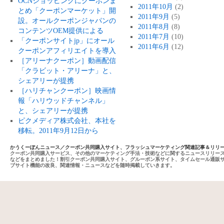
OCNショッピングにクーポンま
2011年10月
(2)
とめ「クーポンマーケット」開
2011年9月
(5)
設。オールクーポンジャパンの
2011年8月
(8)
コンテンツOEM提供による
2011年7月
(10)
「クーポンサイトjp」にオール
2011年6月
(12)
クーポンアフィリエイトを導入
［アリーナクーポン］動画配信
「クラビット・アリーナ」と、
シェアリーが提携
［ハリチャンクーポン］映画情
報「ハリウッドチャンネル」
と、シェアリーが提携
ピクメディア株式会社、本社を
移転。2011年9月12日から
かうくーぽんニュース／クーポン共同購入サイト、フラッシュマーケティング関連記事＆リリ
クーポン共同購入サービス、その他のマーケティング手法・技術などに関するニュースリリー
などをまとめました！割引クーポン共同購入サイト、グルーポン系サイト、タイムセール通販
ブサイト機能の改良、関連情報・ニュースなどを随時掲載していきます。