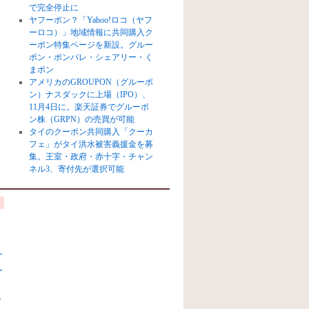
で完全停止に
ヤフーポン？「Yahoo!ロコ（ヤフ
ーロコ）」地域情報に共同購入ク
ーポン特集ページを新設。グルー
ポン・ポンパレ・シェアリー・く
まポン
アメリカのGROUPON（グルーポ
ン）ナスダックに上場（IPO）、
11月4日に。楽天証券でグルーポ
ン株（GRPN）の売買が可能
タイのクーポン共同購入「クーカ
フェ」がタイ洪水被害義援金を募
集。王室・政府・赤十字・チャン
ネル3、寄付先が選択可能
オ
ー
ク