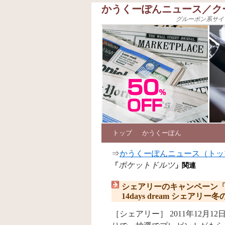
かうくーぽんニュース／ク
グルーポン系サイ
トップ
かうくーぽん
⇒
かうくーぽんニュース（トッ
ポケットドルツ
「
」関連
シェアリーのキャンペーン「
14days dream シェアリ
［シェアリー］ 2011年12月