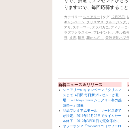
りで、抽選でプレゼントがもら
りますので、毎回応募すること
カテゴリー:
シェアリー
|
タグ:
12月25日
,
キャンペーン
,
クリスマス
,
クルージング
,
アリ
,
スチーマー
,
タラバガニ
,
ディナーコ
ラズマクラスター
,
プレゼント
,
ホテル松
祭
,
抽選
,
毎日
,
花かんざし
,
音波振動ハブ
新着ニュース＆リリース
シェアリーのキャンペーン「クリスマ
スまで14日間 毎日新プレゼントが登
場！ ～14days dream シェアリー冬の感
謝祭～」開催
品品プレミアムモール、サービス終了
が決定。2011年12月22日でタイムセー
ル終了、2012年3月31日で完全停止に
ヤフーポン？「Yahoo!ロコ（ヤフーロ