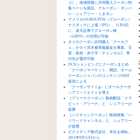
コ）」地域情報に共同購入クーポン特
集ページを新設。グルーポン・ポンパ
レ・シェアリー・くまポン
アメリカのGROUPON（グルーポン）
ナスダックに上場（IPO）、11月4日
に。楽天証券でグルーポン株
（GRPN）の売買が可能
タイのクーポン共同購入「クーカフ
ェ」がタイ洪水被害義援金を募集。王
室・政府・赤十字・チャンネル3、寄
付先が選択可能
OCNショッピングにクーポンまとめ
「クーポンマーケット」開設。オール
クーポンジャパンのコンテンツOEM
提供による
「クーポンサイトjp」にオールクーポ
ンアフィリエイトを導入
［アリーナクーポン］動画配信「クラ
ビット・アリーナ」と、シェアリーが
提携
［ハリチャンクーポン］映画情報「ハ
リウッドチャンネル」と、シェアリー
が提携
ピクメディア株式会社、本社を移転。
2011年9月12日から