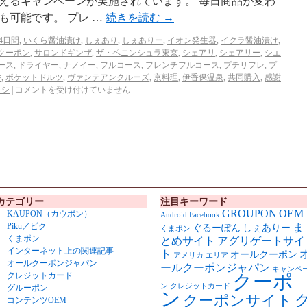
えるキャンペーンが実施されています。 毎日商品が変わ
も可能です。 プレ …
続きを読む
→
14日間
,
いくら醤油漬け
,
しぇあり
,
しぇありー
,
イオン発生器
,
イクラ醤油漬け
,
クーポン
,
サロンドギンザ
,
ザ・ペニンシュラ東京
,
シェアリ
,
シェアリー
,
シエ
ース
,
ドライヤー
,
ナノイー
,
フルコース
,
フレンチフルコース
,
プチリフレ
,
プ
井
,
ポケットドルツ
,
ヴァンテアンクルーズ
,
京料理
,
伊香保温泉
,
共同購入
,
感謝
ラシ
|
コメントを受け付けていません
カテゴリー
注目キーワード
GROUPON
OEM
KAUPON（カウポン）
Android
Facebook
Piku／ピク
ま
ぐるーぽん
しぇありー
くまポン
くまポン
とめサイト
アグリゲートサイ
インターネット上の関連記事
ト
オールクーポン
アメリカ
エリア
オールクーポンジャパン
ールクーポンジャパン
キャンペ
クレジットカード
クーポ
ン
クレジットカード
グルーポン
ン
クーポンサイト
コンテンツOEM