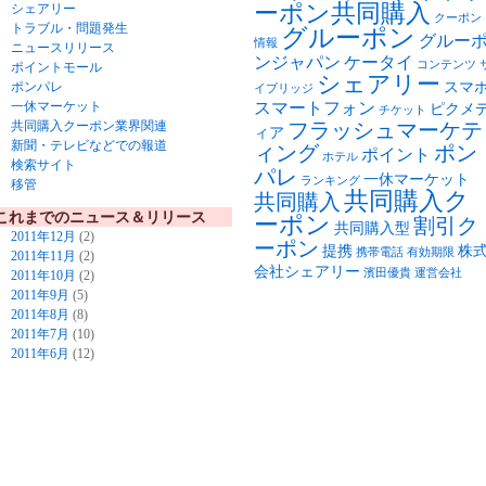
ーポン共同購入
シェアリー
クーポン
トラブル・問題発生
グルーポン
グルー
情報
ニュースリリース
ンジャパン
ケータイ
コンテンツ
ポイントモール
シェアリー
ポンパレ
スマ
イブリッジ
一休マーケット
スマートフォン
ピクメ
チケット
共同購入クーポン業界関連
フラッシュマーケテ
ィア
新聞・テレビなどでの報道
ィング
ポン
ポイント
ホテル
検索サイト
パレ
一休マーケット
ランキング
移管
共同購入ク
共同購入
これまでのニュース＆リリース
ーポン
割引ク
共同購入型
2011年12月
(2)
ーポン
提携
株
携帯電話
有効期限
2011年11月
(2)
会社シェアリー
濱田優貴
運営会社
2011年10月
(2)
2011年9月
(5)
2011年8月
(8)
2011年7月
(10)
2011年6月
(12)