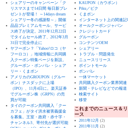
シェアリーのキャンペーン「ク
KAUPON（カウポン）
リスマスまで14日間 毎日新プレ
Piku／ピク
ゼントが登場！ ～14days dream
くまポン
シェアリー冬の感謝祭～」開催
インターネット上の関連記
品品プレミアムモール、サービ
オールクーポンジャパン
ス終了が決定。2011年12月22日
クレジットカード
でタイムセール終了、2012年3月
グルーポン
31日で完全停止に
コンテンツOEM
ヤフーポン？「Yahoo!ロコ（ヤ
シェアリー
フーロコ）」地域情報に共同購
トラブル・問題発生
入クーポン特集ページを新設。
ニュースリリース
グルーポン・ポンパレ・シェア
ポイントモール
リー・くまポン
ポンパレ
アメリカのGROUPON（グルー
一休マーケット
ポン）ナスダックに上場
共同購入クーポン業界関連
（IPO）、11月4日に。楽天証券
新聞・テレビなどでの報道
でグルーポン株（GRPN）の売
検索サイト
買が可能
移管
タイのクーポン共同購入「クー
これまでのニュース＆リ
カフェ」がタイ洪水被害義援金
ース
を募集。王室・政府・赤十字・
2011年12月
(2)
チャンネル3、寄付先が選択可能
2011年11月
(2)