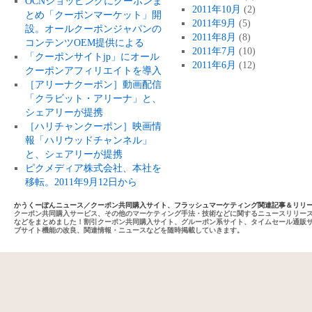
OCNショッピングにクーポンま
2011年10月
(2)
とめ「クーポンマーケット」開
2011年9月
(5)
設。オールクーポンジャパンの
2011年8月
(8)
コンテンツOEM提供による
2011年7月
(10)
「クーポンサイトjp」にオール
2011年6月
(12)
クーポンアフィリエイトを導入
［アリーナクーポン］動画配信
「クラビット・アリーナ」と、
シェアリーが提携
［ハリチャンクーポン］映画情
報「ハリウッドチャンネル」
と、シェアリーが提携
ピクメディア株式会社、本社を
移転。2011年9月12日から
かうくーぽんニュース／クーポン共同購入サイト、フラッシュマーケティング関連記事＆リリ
クーポン共同購入サービス、その他のマーケティング手法・技術などに関するニュースリリー
などをまとめました！割引クーポン共同購入サイト、グルーポン系サイト、タイムセール通販
ブサイト機能の改良、関連情報・ニュースなどを随時掲載していきます。