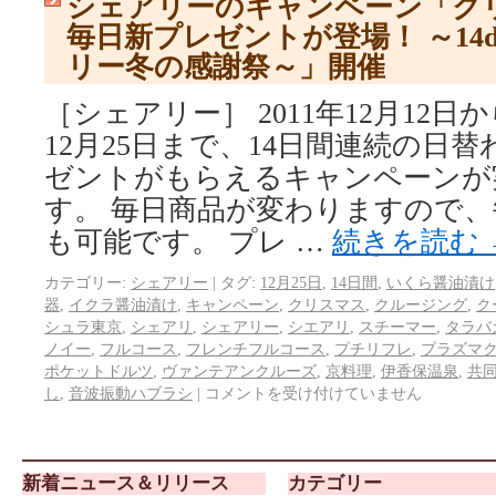
シェアリーのキャンペーン「クリ
毎日新プレゼントが登場！ ～14day
リー冬の感謝祭～」開催
［シェアリー］ 2011年12月12
12月25日まで、14日間連続の日
ゼントがもらえるキャンペーンが
す。 毎日商品が変わりますので
も可能です。 プレ …
続きを読む
カテゴリー:
シェアリー
|
タグ:
12月25日
,
14日間
,
いくら醤油漬け
器
,
イクラ醤油漬け
,
キャンペーン
,
クリスマス
,
クルージング
,
ク
シュラ東京
,
シェアリ
,
シェアリー
,
シエアリ
,
スチーマー
,
タラバ
ノイー
,
フルコース
,
フレンチフルコース
,
プチリフレ
,
プラズマ
ポケットドルツ
,
ヴァンテアンクルーズ
,
京料理
,
伊香保温泉
,
共
し
,
音波振動ハブラシ
|
コメントを受け付けていません
新着ニュース＆リリース
カテゴリー