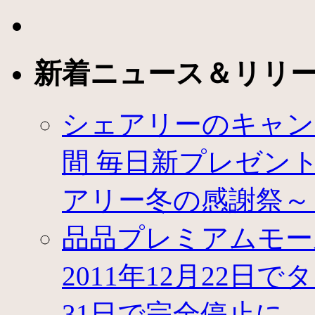
ク
ー
ポ
ン
新着ニュース＆リリ
共
同
購
入
シェアリーのキャン
「ク
ー
間 毎日新プレゼントが登
カ
フ
ェ」
アリー冬の感謝祭～
が
タ
品品プレミアムモー
イ
洪
水
2011年12月22日
被
害
31日で完全停止に
義