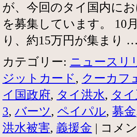
が、今回のタイ国内にお
を募集しています。 10
り、約15万円が集まり 
カテゴリー:
ニュースリ
ジットカード
,
クーカフ
イ国政府
,
タイ洪水
,
タイ
3
,
バーツ
,
ペイパル
,
募金
タ
洪水被害
,
義援金
|
コメ
イ
の