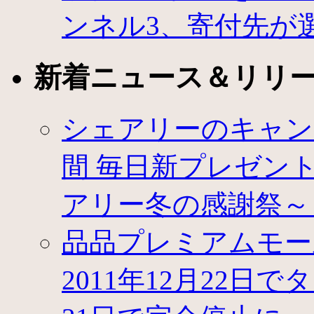
が
選
ンネル3、寄付先が
択
可
能
新着ニュース＆リリ
は
シェアリーのキャン
間 毎日新プレゼントが登
アリー冬の感謝祭～
品品プレミアムモー
2011年12月22日