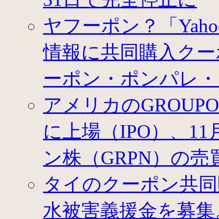
援
金
ヤフーポン？「Yah
を
募
集。
情報に共同購入クー
王
室・
ーポン・ポンパレ・
政
府・
赤
アメリカのGROU
十
字・
に上場（IPO）、1
チ
ャ
ン
ン株（GRPN）の売
ネ
ル
タイのクーポン共同
3、
寄
付
水被害義援金を募集
先