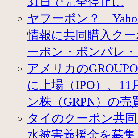
31日で完全停止に
ヤフーポン？「Yah
情報に共同購入クー
ーポン・ポンパレ・
アメリカのGROU
に上場（IPO）、1
ン株（GRPN）の売
タイのクーポン共同
水被害義援金を募集