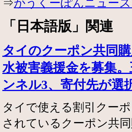
⇒
かうくーぽんニュース
ッ
プ
「
日本語版
」関連
タイのクーポン共同購
水被害義援金を募集。
ンネル3、寄付先が選
タイで使える割引クーポ
されているクーポン共同