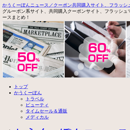
かうくーぽんニュース／クーポン共同購入サイト、フラッシ
グルーポン系サイト、共同購入クーポンサイト、フラッシュ
ースまとめ！
コ
トップ
ン
かうくーぽん
テ
トラベル
ン
ビューティ
ツ
タイムセール＆通販
へ
メディカル
ス
キ