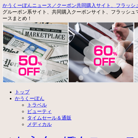
かうくーぽんニュース／クーポン共同購入サイト、フラッシ
グルーポン系サイト、共同購入クーポンサイト、フラッシュ
ースまとめ！
コ
トップ
ン
かうくーぽん
テ
トラベル
ン
ビューティ
ツ
タイムセール＆通販
へ
メディカル
ス
キ