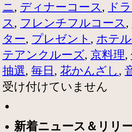
ニ
,
ディナーコース
,
ドラ
ス
,
フレンチフルコース
,
ター
,
プレゼント
,
ホテル
テアンクルーズ
,
京料理
,
抽選
,
毎日
,
花かんざし
,
受け付けていません
新着ニュース＆リリ