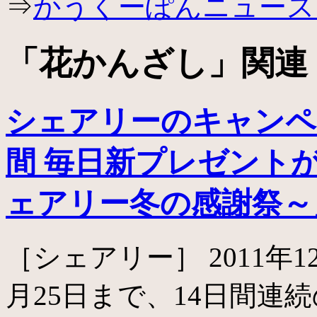
⇒
かうくーぽんニュース
ッ
プ
「
花かんざし
」関連
シェアリーのキャンペ
間 毎日新プレゼントが登場
ェアリー冬の感謝祭～
［シェアリー］ 2011年
月25日まで、14日間連