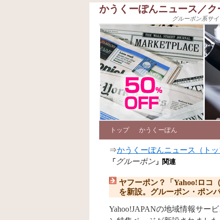
かうくーぽんニュース／ク
グルーポン系サイ
トップ
かうくーぽん
⇒
かうくーぽんニュース（トッ
グルーポン
「
」関連
ヤフーポン？「Yahoo!
を新設。グルーポン・ポン
Yahoo!JAPANの地域情報サー