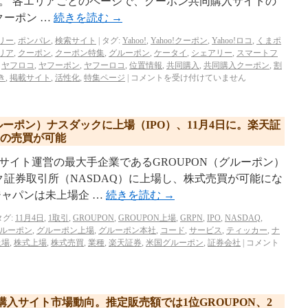
。 各エリアごとのページで、クーポン共同購入サイトの
クーポン …
続きを読む
→
リー
,
ポンパレ
,
検索サイト
|
タグ:
Yahoo!
,
Yahoo!クーポン
,
Yahoo!ロコ
,
くまポ
リア
,
クーポン
,
クーポン特集
,
グルーポン
,
ケータイ
,
シェアリー
,
スマートフ
,
ヤフロコ
,
ヤフーポン
,
ヤフーロコ
,
位置情報
,
共同購入
,
共同購入クーポン
,
割
き
,
掲載サイト
,
活性化
,
特集ページ
|
コメントを受け付けていません
ルーポン）ナスダックに上場（IPO）、11月4日に。楽天証
）の売買が可能
サイト運営の最大手企業であるGROUPON（グルーポン）
ダック証券取引所（NASDAQ）に上場し、株式売買が可能にな
ジャパンは未上場企 …
続きを読む
→
タグ:
11月4日
,
1取引
,
GROUPON
,
GROUPON上場
,
GRPN
,
IPO
,
NASDAQ
,
ルーポン
,
グルーポン上場
,
グルーポン本社
,
コード
,
サービス
,
ティッカー
,
ナ
上場
,
株式上場
,
株式売買
,
業種
,
楽天証券
,
米国グルーポン
,
証券会社
|
コメント
同購入サイト市場動向。推定販売額では1位GROUPON、2