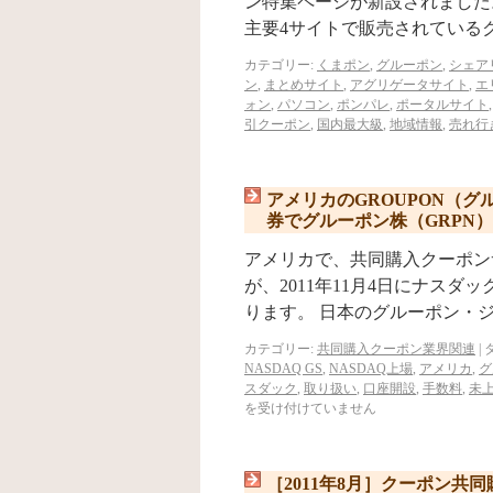
ン特集ページが新設されました
主要4サイトで販売されている
カテゴリー:
くまポン
,
グルーポン
,
シェア
ン
,
まとめサイト
,
アグリゲータサイト
,
エ
ォン
,
パソコン
,
ポンパレ
,
ポータルサイト
引クーポン
,
国内最大級
,
地域情報
,
売れ行
アメリカのGROUPON（グ
券でグルーポン株（GRPN
アメリカで、共同購入クーポン
が、2011年11月4日にナス
ります。 日本のグルーポン・
カテゴリー:
共同購入クーポン業界関連
|
NASDAQ GS
,
NASDAQ上場
,
アメリカ
,
グ
スダック
,
取り扱い
,
口座開設
,
手数料
,
未
を受け付けていません
［2011年8月］クーポン共