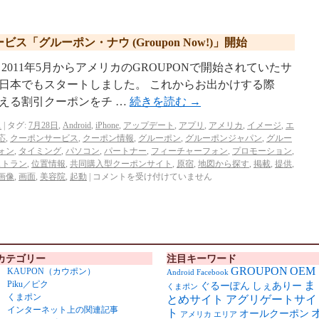
「グルーポン・ナウ (Groupon Now!)」開始
 2011年5月からアメリカのGROUPONで開始されていたサ
日本でもスタートしました。 これからお出かけする際
える割引クーポンをチ …
続きを読む
→
ス
|
タグ:
7月28日
,
Android
,
iPhone
,
アップデート
,
アプリ
,
アメリカ
,
イメージ
,
エ
応
,
クーポンサービス
,
クーポン情報
,
グルーポン
,
グルーポンジャパン
,
グルー
ォン
,
タイミング
,
パソコン
,
パートナー
,
フィーチャーフォン
,
プロモーション
,
ストラン
,
位置情報
,
共同購入型クーポンサイト
,
原宿
,
地図から探す
,
掲載
,
提供
,
画像
,
画面
,
美容院
,
起動
|
コメントを受け付けていません
カテゴリー
注目キーワード
GROUPON
OEM
KAUPON（カウポン）
Android
Facebook
Piku／ピク
ま
ぐるーぽん
しぇありー
くまポン
くまポン
とめサイト
アグリゲートサイ
インターネット上の関連記事
ト
オールクーポン
アメリカ
エリア