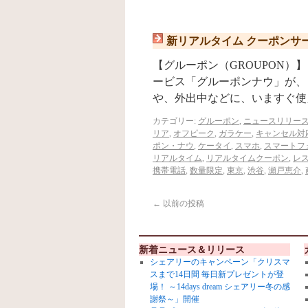
新リアルタイム クーポンサービス
【グルーポン（GROUPON）】
ービス「グルーポンナウ」が、
や、外出中などに、いますぐ使
カテゴリー:
グルーポン
,
ニュースリリー
リア
,
オフピーク
,
ガラケー
,
キャンセル対
ポン・ナウ
,
ケータイ
,
スマホ
,
スマートフ
リアルタイム
,
リアルタイムクーポン
,
レ
携帯電話
,
数量限定
,
東京
,
渋谷
,
瀬戸恵介
,
←
以前の投稿
新着ニュース＆リリース
シェアリーのキャンペーン「クリスマ
スまで14日間 毎日新プレゼントが登
場！ ～14days dream シェアリー冬の感
謝祭～」開催