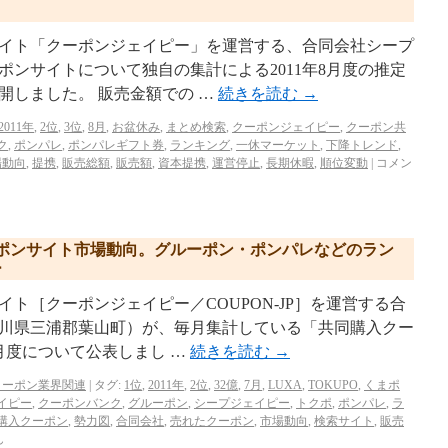
イト「クーポンジェイピー」を運営する、合同会社シープ
ンサイトについて独自の集計による2011年8月度の推定
開しました。 販売金額での …
続きを読む
→
2011年
,
2位
,
3位
,
8月
,
お盆休み
,
まとめ検索
,
クーポンジェイピー
,
クーポン共
ク
,
ポンパレ
,
ポンパレギフト券
,
ランキング
,
一休マーケット
,
下降トレンド
,
場動向
,
提携
,
販売総額
,
販売額
,
資本提携
,
運営停止
,
長期休暇
,
順位変動
|
コメン
クーポンサイト市場動向。グルーポン・ポンパレなどのラン
ー
ト［クーポンジェイピー／COUPON-JP］を運営する合
川県三浦郡葉⼭町）が、毎月集計している「共同購入クー
7月度について公表しまし …
続きを読む
→
クーポン業界関連
|
タグ:
1位
,
2011年
,
2位
,
32億
,
7月
,
LUXA
,
TOKUPO
,
くまポ
イピー
,
クーポンバンク
,
グルーポン
,
シープジェイピー
,
トクポ
,
ポンパレ
,
ラ
購入クーポン
,
勢力図
,
合同会社
,
売れたクーポン
,
市場動向
,
検索サイト
,
販売
ん