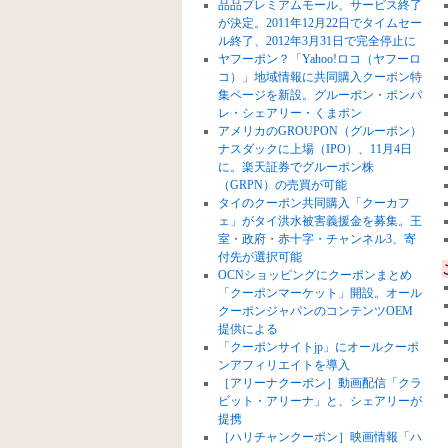
品品プレミアムモール、サービス終了
が決定。2011年12月22日でタイムセー
ル終了、2012年3月31日で完全停止に
ヤフーポン？「Yahoo!ロコ（ヤフーロ
コ）」地域情報に共同購入クーポン特
集ページを新設。グルーポン・ポンパ
レ・シェアリー・くまポン
アメリカのGROUPON（グルーポン）
ナスダックに上場（IPO）、11月4日
に。楽天証券でグルーポン株
（GRPN）の売買が可能
タイのクーポン共同購入「クーカフ
ェ」がタイ洪水被害義援金を募集。王
室・政府・赤十字・チャンネル3、寄
付先が選択可能
OCNショッピングにクーポンまとめ
「クーポンマーケット」開設。オール
クーポンジャパンのコンテンツOEM
提供による
「クーポンサイトjp」にオールクーポ
ンアフィリエイトを導入
［アリーナクーポン］動画配信「クラ
ビット・アリーナ」と、シェアリーが
提携
［ハリチャンクーポン］映画情報「ハ