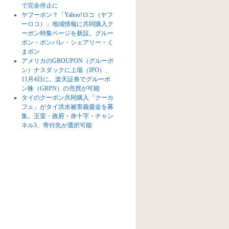
で完全停止に
ヤフーポン？「Yahoo!ロコ（ヤフ
ーロコ）」地域情報に共同購入ク
ーポン特集ページを新設。グルー
ポン・ポンパレ・シェアリー・く
まポン
アメリカのGROUPON（グルーポ
ン）ナスダックに上場（IPO）、
11月4日に。楽天証券でグルーポ
ン株（GRPN）の売買が可能
タイのクーポン共同購入「クーカ
フェ」がタイ洪水被害義援金を募
集。王室・政府・赤十字・チャン
ネル3、寄付先が選択可能