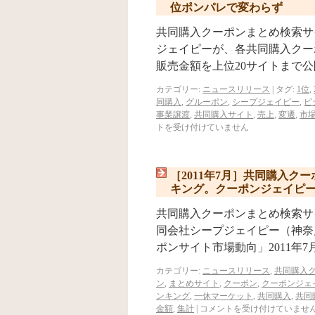
位ポンパレで変わらず
共同購入クーポンまとめ検索サ
ジェイピーが、各共同購入クーポ
販売金額を上位20サイトまで公
カテゴリー:
ニュースリリース
|
タグ:
1位
,
同購入
,
グルーポン
,
シープジェイピー
,
ピ
事業譲渡
,
共同購入サイト
,
売上
,
変遷
,
市
トを受け付けていません
［2011年7月］共同購入
キング。クーポンジェイピ
共同購入クーポンまとめ検索サイ
同会社シープジェイピー（神奈
ポンサイト市場動向」2011年
カテゴリー:
ニュースリリース
,
共同購入
ン
,
まとめサイト
,
クーポン
,
クーポンジェ
ンキング
,
一休マーケット
,
共同購入
,
共同
金額
,
集計
|
コメントを受け付けていませ