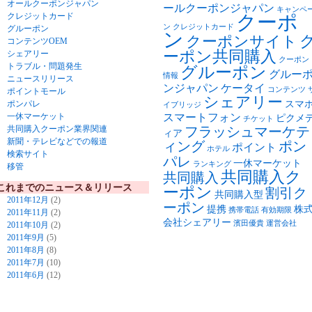
オールクーポンジャパン
ールクーポンジャパン
キャンペ
クレジットカード
クーポ
ン
クレジットカード
グルーポン
ン
クーポンサイト
コンテンツOEM
ーポン共同購入
シェアリー
クーポン
トラブル・問題発生
グルーポン
グルー
情報
ニュースリリース
ンジャパン
ケータイ
コンテンツ
ポイントモール
シェアリー
ポンパレ
スマ
イブリッジ
一休マーケット
スマートフォン
ピクメ
チケット
共同購入クーポン業界関連
フラッシュマーケテ
ィア
新聞・テレビなどでの報道
ィング
ポン
ポイント
ホテル
検索サイト
パレ
一休マーケット
ランキング
移管
共同購入ク
共同購入
これまでのニュース＆リリース
ーポン
割引ク
共同購入型
2011年12月
(2)
ーポン
提携
株
携帯電話
有効期限
2011年11月
(2)
会社シェアリー
濱田優貴
運営会社
2011年10月
(2)
2011年9月
(5)
2011年8月
(8)
2011年7月
(10)
2011年6月
(12)